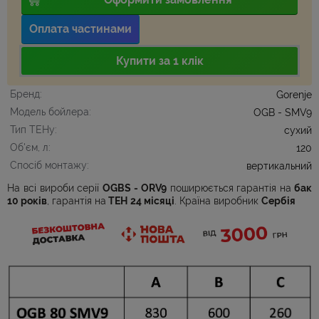
Оплата частинами
Купити за 1 клiк
Бренд
Gorenje
Модель бойлера
OGB - SMV9
Тип ТЕНу
сухий
Об'єм, л
120
Спосіб монтажу
вертикальний
На всі вироби серії
OGBS - ORV9
поширюється г
арантія на
бак
10 років
,
гарантія на
ТЕН
24 місяці
.
Країна
виробник
Сербія