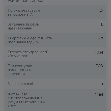
монтажі, кВтг/24 год:
Номінальний струм
10
запобіжника, A:
Заявлений профіль
L
навантаження:
Енергетична ефективність
40
нагрівання води, %:
Витрата електроенергії
13,34
кВтг/24 год:
Температурне
ЕСО
налаштування
термостата:
Значення smart:
1
Щотижневе
49,54
енергоспоживання з
розумним керуванням,
кВтг: