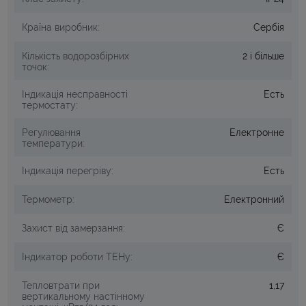
Країна виробник:
Сербія
Кількість водорозбірних
2 і більше
точок:
Індикація несправності
Есть
термостату:
Регулювання
Електронне
температури:
Індикація перегріву:
Есть
Термометр:
Електронний
Захист від замерзання:
Є
Індикатор роботи ТЕНу:
Є
Тепловтрати при
1,17
вертикальному настінному