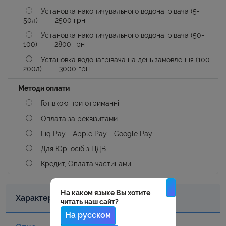
Установка накопичувального водонагрівача (5-
50л)
2500 грн
Установка накопичувального водонагрівача (50-
100)
2800 грн
Установка водонагрівача на день замовлення (100-
200л)
3000 грн
Методи оплати
Готівкою при отриманні
Оплата за реквізитами
Liq Pay - Apple Pay - Google Pay
Для Юр. осіб з ПДВ
Кредит, Оплата частинами
На каком языке Вы хотите
Характеристики
читать наш сайт?
На русском