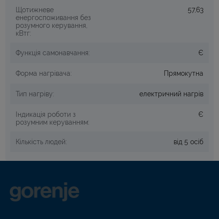
Щотижневе
57,63
енергоспоживання без
розумного керування,
кВтг:
Функція самонавчання:
Є
Форма нагрівача:
Прямокутна
Тип нагріву:
електричний нагрів
Індикація роботи з
Є
розумним керуванням:
Кількість людей:
від 5 осіб