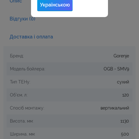
Опис
Українською
Відгуки (0)
Доставка і оплата
Бренд:
Gorenje
Модель бойлера:
OGB - SMV9
Тип ТЕНу:
сухий
Об'єм, л:
120
Спосіб монтажу:
вертикальний
Висота, мм:
1130
Ширина, мм:
500