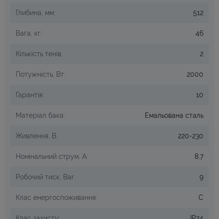
Глибина, мм:
512
Вага, кг:
46
Кількість тенів:
2
Потужність, Вт:
2000
Гарантія:
10
Матеріал бака:
Емальована сталь
Живлення, В:
220-230
Номінальний струм, А:
8,7
Робочий тиск, Bar:
9
Клас енергоспоживання:
C
Клас захисту:
IP24