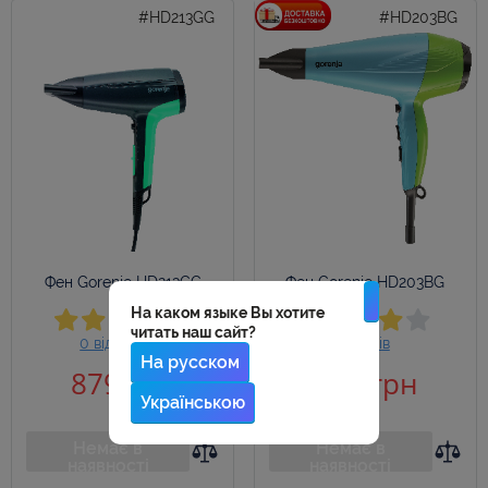
#HD213GG
#HD203BG
Фен Gorenje HD213GG
Фен Gorenje HD203BG
На каком языке Вы хотите
читать наш сайт?
0 відгуків
0 відгуків
На русском
879 грн
989 грн
Українською
Немає в
Немає в
наявності
наявності