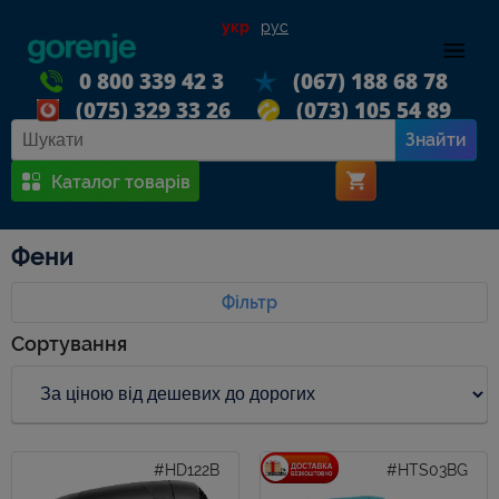
укр
рус
0 800 339 42 3
(067) 188 68 78
(075) 329 33 26
(073) 105 54 89
Знайти
Каталог товарів
Фени
Фільтр
Сортування
#HD122B
#HTS03BG