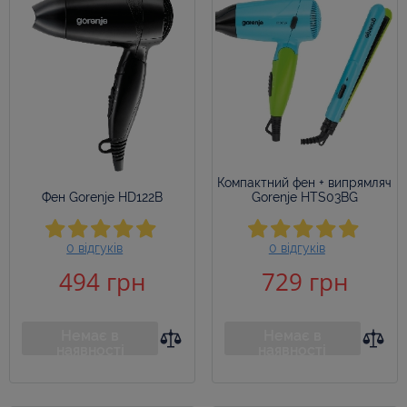
Компактний фен + випрямляч
Фен Gorenje HD122B
Gorenje HTS03BG
0 відгуків
0 відгуків
494 грн
729 грн
Немає в
Немає в
наявності
наявності